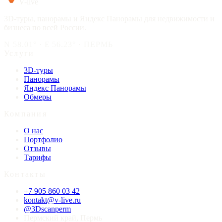
V-live
3D-туры, панорамы и Яндекс Панорамы для недвижимости и
бизнеса по всей России.
N 58.01° · E 56.23° · ПЕРМЬ
Услуги
3D-туры
Панорамы
Яндекс Панорамы
Обмеры
Компания
О нас
Портфолио
Отзывы
Тарифы
Контакты
+7 905 860 03 42
kontakt@v-live.ru
@3Dscanperm
Пермский край, Пермь