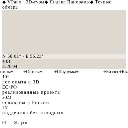
◆ VPano · 3D-туры
◆ Яндекс Панорамы
◆ Точные
обмеры
N 58.01° · E 56.23°
⌖ 01
4.20 M
тиры
⌖
Дома
⌖
Офисы
⌖
Отели
⌖
Шоурумы
⌖
Архитектура
⌖
Бизнес
⌖
Ква
10
+
лет опыта в 3D
ЕС
+РФ
реализованные проекты
2023
основаны в России
7
/7
поддержка без выходных
01 — Услуги