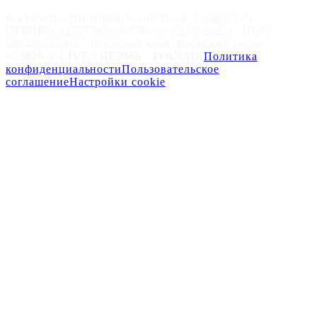
Реквизиты: ИП Вишневский Илья Эдуардович ·
ОГРНИП 323595800060705 (от 22.05.2023) · ИНН
590429893063 · Пермский край, Пермский район
© 2026 V-LIVE · ПЕРМЬ · РОССИЯ
Политика
конфиденциальности
Пользовательское
соглашение
Настройки cookie