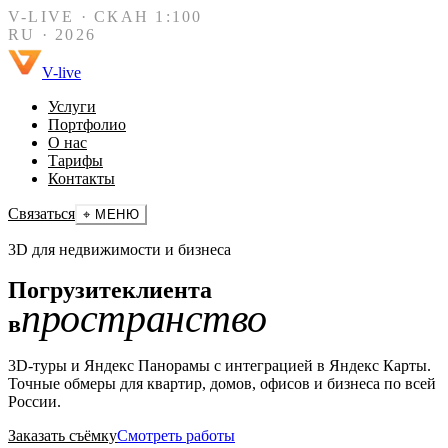
V-LIVE · СКАН 1:100
RU · 2026
V-live
Услуги
Портфолио
О нас
Тарифы
Контакты
Связаться
⌖ МЕНЮ
3D для недвижимости и бизнеса
Погрузите
клиента
пространство
в
3D-туры и Яндекс Панорамы с интеграцией в Яндекс Карты.
Точные обмеры для квартир, домов, офисов и бизнеса по всей
России.
Заказать съёмку
Смотреть работы