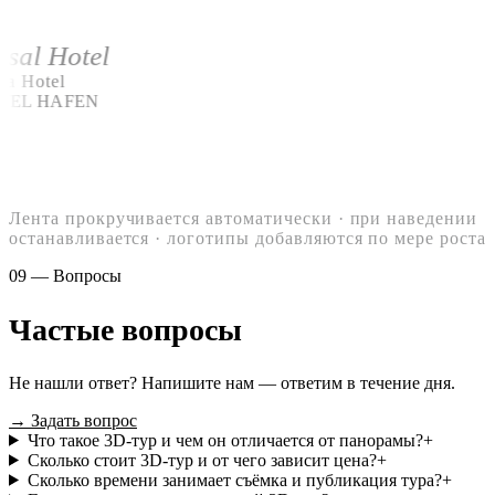
rsal Hotel
ta Hotel
TEL HAFEN
Лента прокручивается автоматически · при наведении
останавливается · логотипы добавляются по мере роста
09 — Вопросы
Частые вопросы
Не нашли ответ? Напишите нам — ответим в течение дня.
→ Задать вопрос
Что такое 3D-тур и чем он отличается от панорамы?
+
Сколько стоит 3D-тур и от чего зависит цена?
+
Сколько времени занимает съёмка и публикация тура?
+